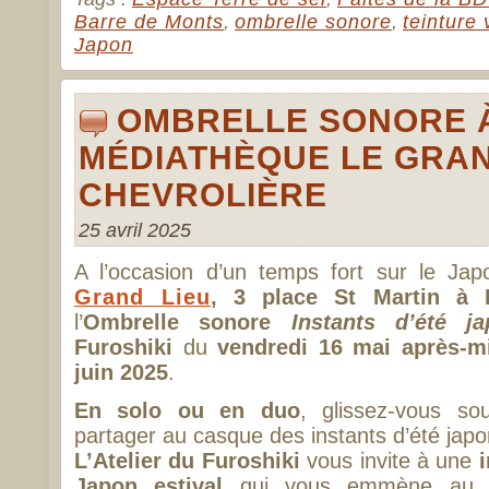
Barre de Monts
,
ombrelle sonore
,
teinture
Japon
OMBRELLE SONORE 
MÉDIATHÈQUE LE GRAND
CHEVROLIÈRE
25 avril 2025
A l’occasion d’un temps fort sur le Ja
Grand Lieu
, 3 place St Martin à 
l’
Ombrelle sonore
Instants d’été ja
Furoshiki
du
vendredi 16 mai après-m
juin 2025
.
En solo ou en duo
, glissez-vous so
partager au casque des instants d’été japo
L’Atelier du Furoshiki
vous invite à une
Japon estival
qui vous emmène au cœ