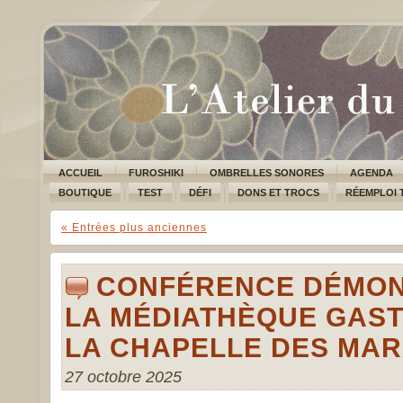
ACCUEIL
FUROSHIKI
OMBRELLES SONORES
AGENDA
BOUTIQUE
TEST
DÉFI
DONS ET TROCS
RÉEMPLOI 
« Entrées plus anciennes
CONFÉRENCE DÉMON
LA MÉDIATHÈQUE GAS
LA CHAPELLE DES MAR
27 octobre 2025