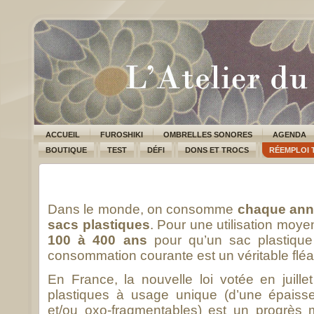
ACCUEIL
FUROSHIKI
OMBRELLES SONORES
AGENDA
BOUTIQUE
TEST
DÉFI
DONS ET TROCS
RÉEMPLOI 
Dans le monde, on consomme
chaque an
sacs plastiques
. Pour une utilisation moy
100 à 400 ans
pour qu’un sac plastique
consommation courante est un véritable fléa
En France, la nouvelle loi votée en juille
plastiques à usage unique (d’une épaisse
et/ou oxo-fragmentables) est un progrès 