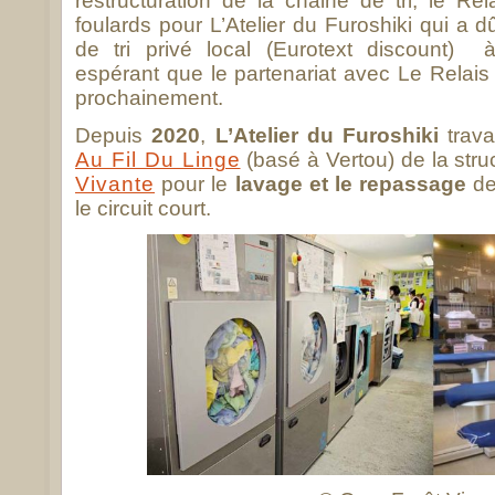
restructuration de la chaine de tri, le Re
foulards pour L’Atelier du Furoshiki qui a 
de tri privé local (Eurotext discount) à
espérant que le partenariat avec Le Relais
prochainement.
Depuis
2020
,
L’Atelier du Furoshiki
trava
Au Fil Du Linge
(basé à Vertou) de la stru
Vivante
pour le
lavage et le repassage
des
le circuit court.