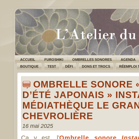
ACCUEIL
FUROSHIKI
OMBRELLES SONORES
AGENDA
BOUTIQUE
TEST
DÉFI
DONS ET TROCS
RÉEMPLOI 
OMBRELLE SONORE «
D’ÉTÉ JAPONAIS » INST
MÉDIATHÈQUE LE GRAND
CHEVROLIÈRE
16 mai 2025
Ça y est, l’
Ombrelle sonore
Inst