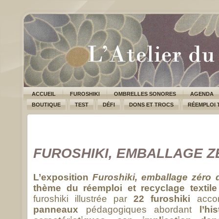
ACCUEIL
FUROSHIKI
OMBRELLES SONORES
AGENDA
BOUTIQUE
TEST
DÉFI
DONS ET TROCS
RÉEMPLOI 
FUROSHIKI, EMBALLAGE 
L’exposition
Furoshiki, emballage zéro 
thème du réemploi et recyclage textile
furoshiki illustrée par
22 furoshiki
acco
panneaux
pédagogiques abordant
l’hi