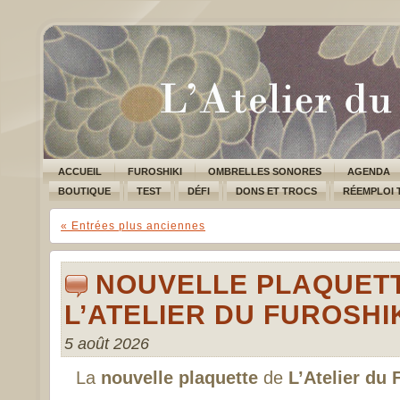
ACCUEIL
FUROSHIKI
OMBRELLES SONORES
AGENDA
BOUTIQUE
TEST
DÉFI
DONS ET TROCS
RÉEMPLOI 
« Entrées plus anciennes
NOUVELLE PLAQUET
L’ATELIER DU FUROSHI
5 août 2026
La
nouvelle plaquette
de
L’Atelier du 