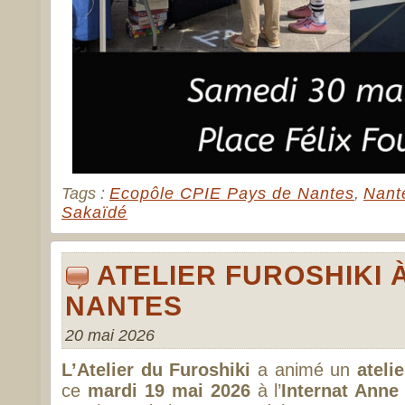
Tags :
Ecopôle CPIE Pays de Nantes
,
Nant
Sakaïdé
ATELIER FUROSHIKI À
NANTES
20 mai 2026
L’Atelier du Furoshiki
a animé un
ateli
ce
mardi 19 mai 2026
à l’
Internat Anne