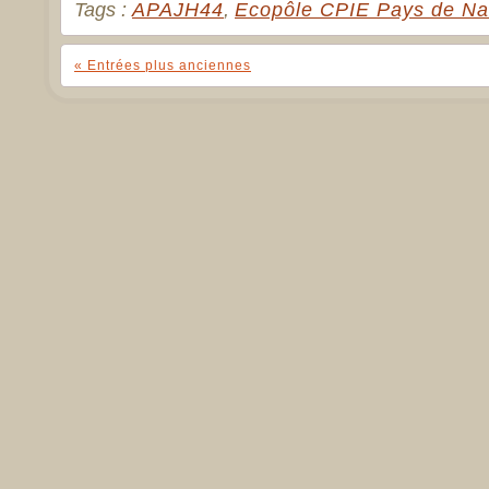
Tags :
APAJH44
,
Ecopôle CPIE Pays de Na
« Entrées plus anciennes