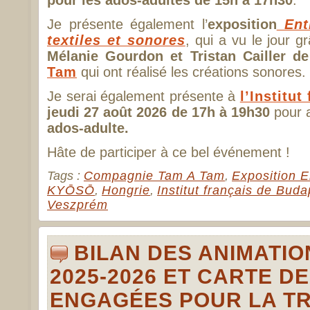
pour les ados-adultes de 15h à 17h30
.
Je présente également l’
exposition
Entr
textiles et sonores
, qui a vu le jour g
Mélanie Gourdon et Tristan Cailler d
Tam
qui ont réalisé les créations sonores.
Je serai également présente à
l’Institu
jeudi 27 août 2026 de 17h à 19h30
pour 
ados-adulte.
Hâte de participer à ce bel événement !
Tags :
Compagnie Tam A Tam
,
Exposition E
KYŌSŌ
,
Hongrie
,
Institut français de Buda
Veszprém
BILAN DES ANIMATI
2025-2026 ET CARTE D
ENGAGÉES POUR LA TR