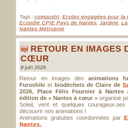
Tags :
compostri
,
Ecoles engagées pour la t
Ecopôle CPIE Pays de Nantes
,
Jardine
,
La
Nantes Métropole
RETOUR EN IMAGES 
CŒUR
8 juin 2026
Retour en images des
animations fu
Furoshiki
et
biodéchets de Claire de
S
2026, Place Félix Fournier à Nantes
à
édition de « Nantes à cœur »
organisé p
Soleil, vent et quelques courageux.ses 
découvrir nos animations !
Animations gratuites coordonnées par
E
Nantes.