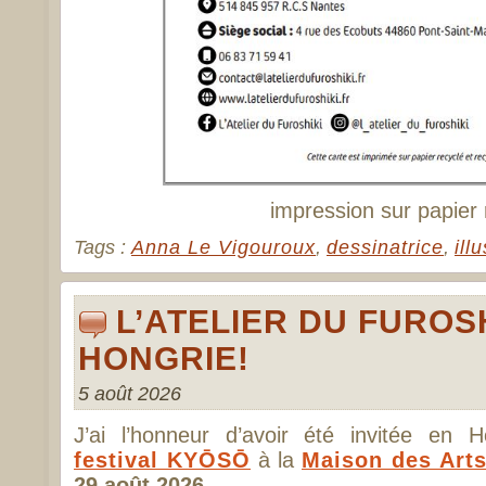
impression sur papier 
Tags :
Anna Le Vigouroux
,
dessinatrice
,
ill
L’ATELIER DU FUROSH
HONGRIE!
5 août 2026
J’ai l’honneur d’avoir été invitée en H
festival KYŌSŌ
à la
Maison des Art
29 août 2026.