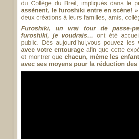
du Collège du Breil, impliqués dans le p
assènent, le furoshiki entre en scène! »
deux créations à leurs familles, amis, coll
Furoshiki, un vrai tour de passe-p
furoshiki, je voudrais…
ont été accueil
public. Dès aujourd’hui,vous pouvez les
avec votre entourage
afin que cette exp
et montrer que
chacun, même les enfants
avec ses moyens pour la réduction des