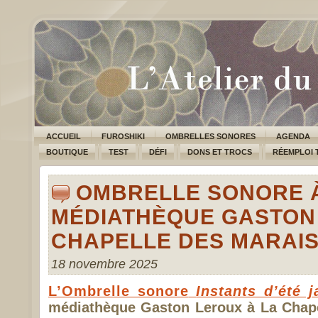
ACCUEIL
FUROSHIKI
OMBRELLES SONORES
AGENDA
BOUTIQUE
TEST
DÉFI
DONS ET TROCS
RÉEMPLOI 
OMBRELLE SONORE 
MÉDIATHÈQUE GASTON 
CHAPELLE DES MARAI
18 novembre 2025
L’Ombrelle sonore
Instants d’été 
médiathèque Gaston Leroux à La Chape