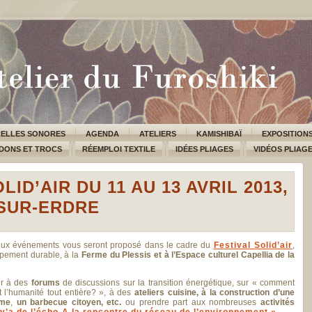
ELLES SONORES
AGENDA
ATELIERS
KAMISHIBAÏ
EXPOSITION
DONS ET TROCS
RÉEMPLOI TEXTILE
IDÉES PLIAGES
VIDÉOS PLIAG
LID’AIR DU 11 AU 13 AVRIL 2013,
SUR-ERDRE
eux événements vous seront proposé dans le cadre du
Festival Solid’air
,
ppement durable, à la
Ferme du Plessis et à l’Espace culturel Capellia de la
er à des
forums
de discussions sur la transition énergétique, sur « comment
t l’humanité tout entière? », à des
ateliers cuisine, à la construction d’une
rme
,
un barbecue citoyen, etc.
ou prendre part aux nombreuses
activités
 y’a de l’écho-A la rencontre du réseau de l’environnement ».