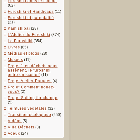
Furoshiki dans le monde
(62)
Furoshiki et Handicaps
(11)
Furoshiki et parentalité
(21)
Kamishibaï
(28)
L'Atelier du Furoshiki
(374)
Le Furoshiki
(354)
Livres
(85)
Médias et blogs
(28)
Musées
(11)
Projet "Les déchets nous
assènent, le furoshiki
entre en scène!"
(11)
Projet Atelier Parades
(4)
Projet Comment nouez-
vous?
(2)
Projet Sailing for change
(5)
Teintures végétales
(32)
Transition écologique
(250)
Vidéos
(5)
Villa Déchets
(3)
Voeux
(24)