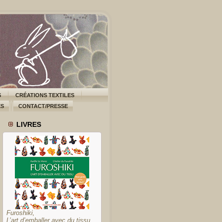
S
CRÉATIONS TEXTILES
ES
CONTACT/PRESSE
LIVRES
Furoshiki,
L’art d’emballer avec du tissu,