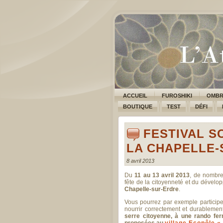
ACCUEIL
FUROSHIKI
OMBR
BOUTIQUE
TEST
DÉFI
FESTIVAL SO
LA CHAPELLE-
8 avril 2013
Du
11 au 13 avril 2013
, de nombr
fête de la citoyenneté et du dévelo
Chapelle-sur-Erdre
.
Vous pourrez par exemple particip
nourrir correctement et durablemen
serre citoyenne, à une rando fe
proposées au
village Ecopôle «