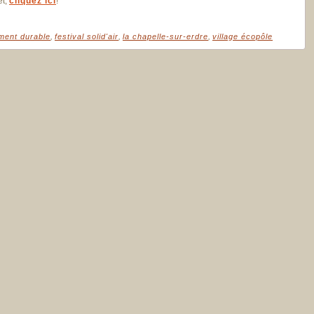
et,
cliquez ici
!
ment durable
,
festival solid'air
,
la chapelle-sur-erdre
,
village écopôle