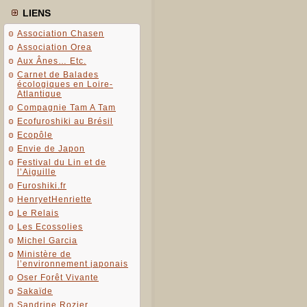
LIENS
Association Chasen
Association Orea
Aux Ânes… Etc.
Carnet de Balades
écologiques en Loire-
Atlantique
Compagnie Tam A Tam
Ecofuroshiki au Brésil
Ecopôle
Envie de Japon
Festival du Lin et de
l’Aiguille
Furoshiki.fr
HenryetHenriette
Le Relais
Les Ecossolies
Michel Garcia
Ministère de
l’environnement japonais
Oser Forêt Vivante
Sakaïde
Sandrine Rozier