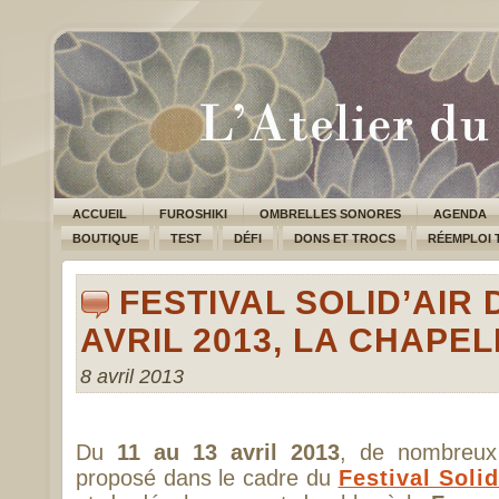
ACCUEIL
FUROSHIKI
OMBRELLES SONORES
AGENDA
BOUTIQUE
TEST
DÉFI
DONS ET TROCS
RÉEMPLOI 
FESTIVAL SOLID’AIR 
AVRIL 2013, LA CHAPE
8 avril 2013
Du
11 au 13 avril 2013
, de nombreux
proposé dans le cadre du
Festival Solid