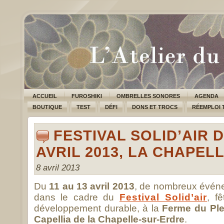
ACCUEIL
FUROSHIKI
OMBRELLES SONORES
AGENDA
BOUTIQUE
TEST
DÉFI
DONS ET TROCS
RÉEMPLOI 
FESTIVAL SOLID’AIR D
AVRIL 2013, LA CHAPEL
8 avril 2013
Du
11 au 13 avril 2013
, de nombreux évén
dans le cadre du
Festival Solid’air
, f
développement durable, à la
Ferme du Ples
Capellia de la Chapelle-sur-Erdre
.