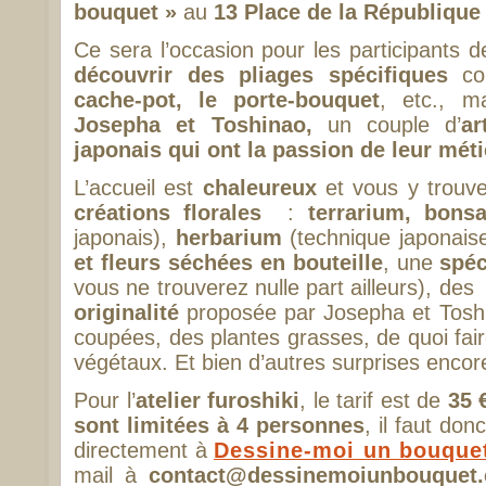
bouquet »
au
13 Place de la République
Ce sera l’occasion pour les participants de 
découvrir des pliages spécifiques
c
cache-pot, le porte-bouquet
, etc., m
Josepha et Toshinao,
un couple d’
ar
japonais qui ont la passion de leur méti
L’accueil est
chaleureux
et vous y trouv
créations florales
:
terrarium, bons
japonais),
herbarium
(technique japonaise
et fleurs séchées en bouteille
, une
spéc
vous ne trouverez nulle part ailleurs), des
originalité
proposée par Josepha et Toshin
coupées, des plantes grasses, de quoi fai
végétaux. Et bien d’autres surprises enco
Pour l’
atelier furoshiki
, le tarif est de
35 
sont limitées à 4 personnes
, il faut don
directement à
Dessine-moi un bouque
mail à
contact@dessinemoiunbouquet