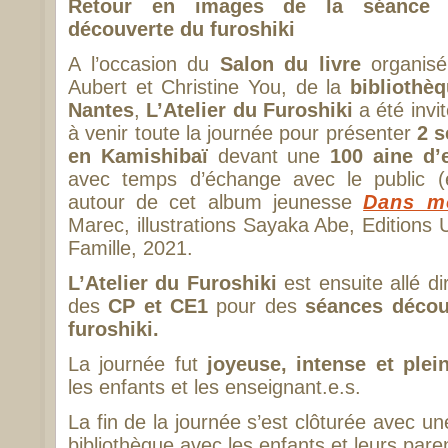
Retour en images de la séance k
découverte du furoshiki
A l’occasion du
Salon du livre
organisé
Aubert et Christine You, de la
bibliothèq
Nantes
,
L’Atelier du Furoshiki
a été invi
à venir toute la journée pour présenter
2 s
en Kamishibaï
devant une
100 aine d’
avec temps d’échange avec le public (e
autour de cet album jeunesse
Dans mo
Marec, illustrations Sayaka Abe, Edition
Famille, 2021.
L’Atelier du Furoshiki
est ensuite allé d
des
CP et CE1
pour des
séances décou
furoshiki.
La journée fut
joyeuse, intense et plei
les enfants et les enseignant.e.s.
La fin de la journée s’est clôturée avec un
bibliothèque avec les enfants et leurs pare