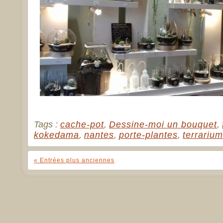
Tags :
cache-pot
,
Dessine-moi un bouquet
,
kokedama
,
nantes
,
porte-plantes
,
terrarium
« Entrées plus anciennes