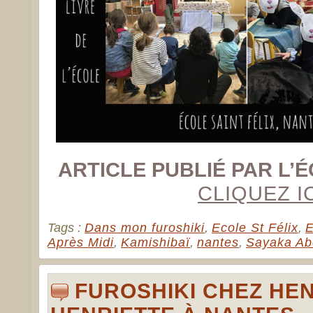
ARTICLE PUBLIÉ PAR L’É
CLIQUEZ IC
Tags :
Dans mon furoshiki
,
Ecole St Félix
,
E
Après Midi
,
Kamishibaï
,
nantes
,
Sayaka Ab
FUROSHIKI CHEZ HE