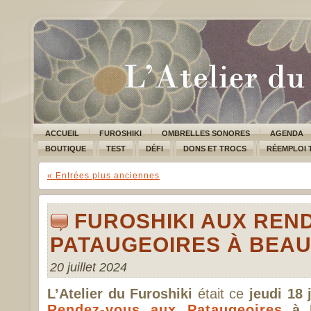
ACCUEIL
FUROSHIKI
OMBRELLES SONORES
AGENDA
BOUTIQUE
TEST
DÉFI
DONS ET TROCS
RÉEMPLOI 
« Entrées plus anciennes
FUROSHIKI AUX REN
PATAUGEOIRES À BEAU
20 juillet 2024
L’Atelier du Furoshiki
était ce
jeudi 18 
Rendez-vous aux Pataugeoires
à B