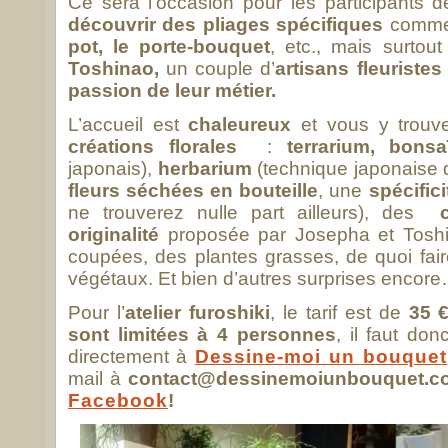
Ce sera l’occasion pour les participants de 
découvrir des pliages spécifiques
comm
pot, le porte-bouquet
, etc., mais surtou
Toshinao,
un couple d’
artisans fleuristes
passion de leur métier.
L’accueil est
chaleureux
et vous y trouv
créations florales
:
terrarium, bons
japonais),
herbarium
(technique japonaise 
fleurs séchées en bouteille
, une
spécific
ne trouverez nulle part ailleurs), des
co
originalité
proposée par Josepha et Toshin
coupées, des plantes grasses, de quoi fai
végétaux. Et bien d’autres surprises encor
Pour l’
atelier furoshiki
, le tarif est de
35 €
sont limitées à 4 personnes
, il faut do
directement à
Dessine-moi un bouquet
mail à
contact@dessinemoiunbouquet.c
Facebook
!