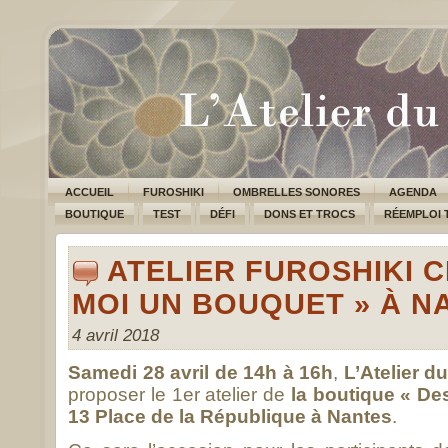
ACCUEIL
FUROSHIKI
OMBRELLES SONORES
AGENDA
BOUTIQUE
TEST
DÉFI
DONS ET TROCS
RÉEMPLOI 
ATELIER FUROSHIKI C
MOI UN BOUQUET » À N
4 avril 2018
Samedi 28 avril de 14h à 16h
,
L’Atelier d
proposer le 1er atelier de
la boutique « De
13 Place de la République à Nantes
.