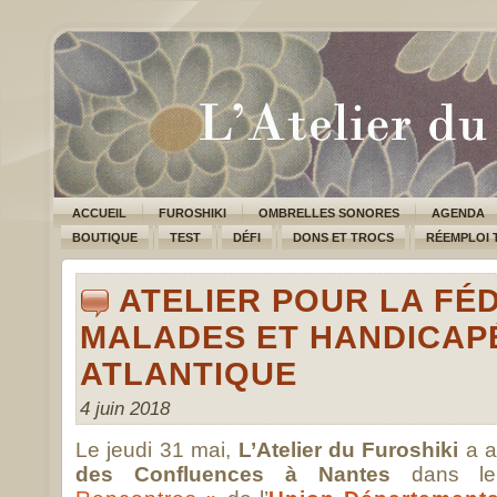
ACCUEIL
FUROSHIKI
OMBRELLES SONORES
AGENDA
BOUTIQUE
TEST
DÉFI
DONS ET TROCS
RÉEMPLOI 
ATELIER POUR LA FÉ
MALADES ET HANDICAPÉ
ATLANTIQUE
4 juin 2018
Le jeudi 31 mai,
L’Atelier du Furoshiki
a a
des Confluences à Nantes
dans le