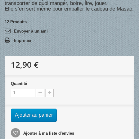
transporter de quoi manger, boire, lire, jouer.
Elle s’en sert même pour emballer le cadeau de Masao.
12
Produits
Envoyer à un ami
Imprimer
12,90 €
Quantité
Ajouter au panier
Ajouter à ma liste d'envies