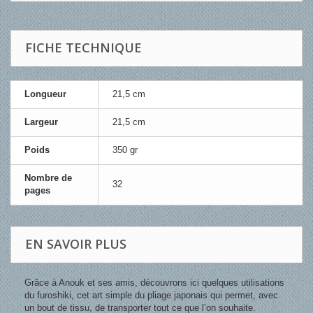
FICHE TECHNIQUE
Longueur
21,5 cm
Largeur
21,5 cm
Poids
350 gr
Nombre de
32
pages
EN SAVOIR PLUS
Grâce à Anouk et ses amis, découvrons ici quelques utilisations
du furoshiki, cet art simple du pliage japonais qui permet, avec
un bout de tissu, de transporter tout ce que l’on souhaite.