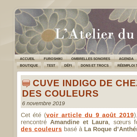
ACCUEIL
FUROSHIKI
OMBRELLES SONORES
AGENDA
BOUTIQUE
TEST
DÉFI
DONS ET TROCS
RÉEMPLOI 
CUVE INDIGO DE CHE
DES COULEURS
6 novembre 2019
Cet été (
voir article du 9 août 2019
rencontré
Amandine et Laura
, sœurs f
des couleurs
basé à
La Roque d’Anthé