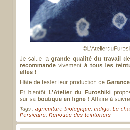
©L’AtelierduFurosh
Je salue la
grande qualité du travail 
recommande
vivement
à tous les teint
elles !
Hâte de tester leur production de
Garance
Et bientôt
L’Atelier du Furoshiki
propo
sur sa
boutique en ligne !
Affaire à suiv
Tags :
agriculture biologique
,
indigo
,
Le cha
Persicaire
,
Renouée des teinturiers