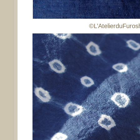
©L’AtelierduFurosh