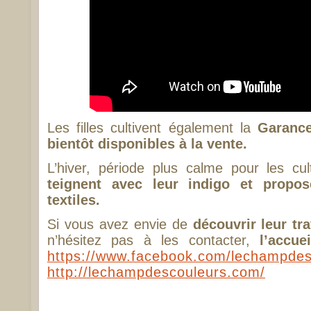
Les filles cultivent également la
Garance
bientôt disponibles à la vente.
L’hiver, période plus calme pour les cu
teignent avec leur indigo et propos
textiles.
Si vous avez envie de
découvrir leur tra
n’hésitez pas à les contacter,
l’accue
https://www.facebook.com/lechampdes
http://lechampdescouleurs.com/