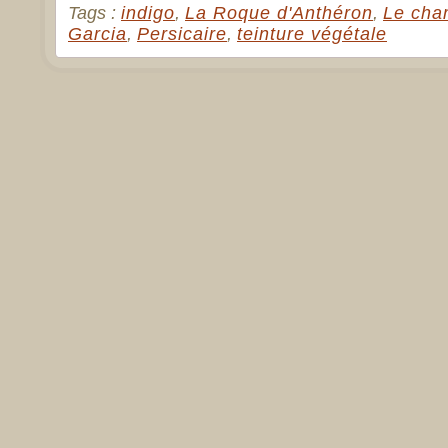
Tags :
indigo
,
La Roque d'Anthéron
,
Le cha
Garcia
,
Persicaire
,
teinture végétale