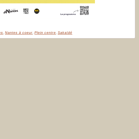
es
,
Nantes à coeur
,
Plein centre
,
Sakaïdé