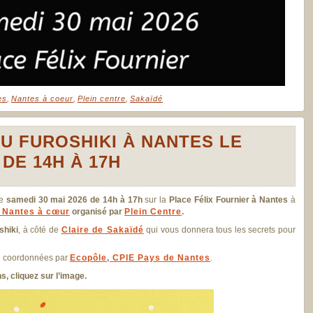
es
,
Nantes à coeur
,
Plein centre
,
Sakaïdé
AU FUROSHIKI À NANTES LE
 DE 14H À 17H
le
samedi 30 mai 2026 de 14h à 17h
sur la
Place Félix Fournier à Nantes
à
e Nantes à cœur
organisé par
Plein Centre
.
shiki
, à côté de
Claire de Sakaïdé
qui vous donnera tous les secrets pour
on coordonnées par
Ecopôle, CPIE Pays de Nantes
.
 cliquez sur l’image.