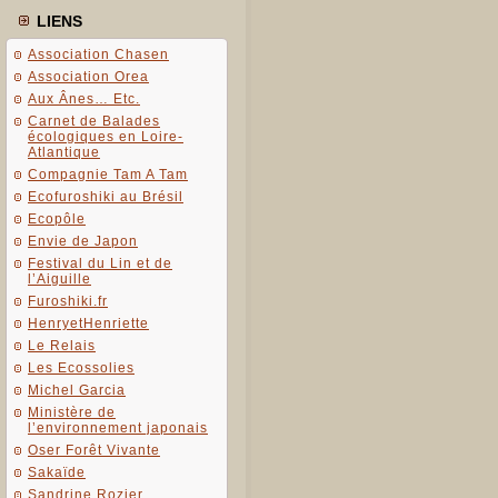
LIENS
Association Chasen
Association Orea
Aux Ânes… Etc.
Carnet de Balades
écologiques en Loire-
Atlantique
Compagnie Tam A Tam
Ecofuroshiki au Brésil
Ecopôle
Envie de Japon
Festival du Lin et de
l’Aiguille
Furoshiki.fr
HenryetHenriette
Le Relais
Les Ecossolies
Michel Garcia
Ministère de
l’environnement japonais
Oser Forêt Vivante
Sakaïde
Sandrine Rozier