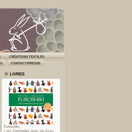
S
CRÉATIONS TEXTILES
ES
CONTACT/PRESSE
LIVRES
Furoshiki,
L’art d’emballer avec du tissu,