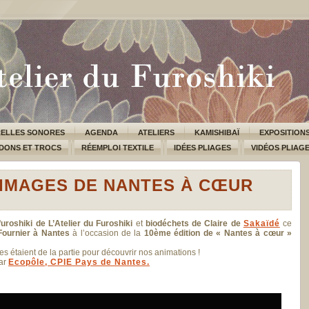
ELLES SONORES
AGENDA
ATELIERS
KAMISHIBAÏ
EXPOSITION
DONS ET TROCS
RÉEMPLOI TEXTILE
IDÉES PLIAGES
VIDÉOS PLIAG
IMAGES DE NANTES À CŒUR
uroshiki de L’Atelier du Furoshiki
et
biodéchets de Claire de
Sakaïdé
ce
Fournier à Nantes
à l’occasion de la
10ème édition de « Nantes à cœur »
es étaient de la partie pour découvrir nos animations !
par
Ecopôle, CPIE Pays de Nantes.