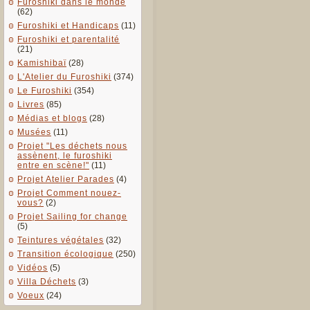
Furoshiki dans le monde
(62)
Furoshiki et Handicaps
(11)
Furoshiki et parentalité
(21)
Kamishibaï
(28)
L'Atelier du Furoshiki
(374)
Le Furoshiki
(354)
Livres
(85)
Médias et blogs
(28)
Musées
(11)
Projet "Les déchets nous
assènent, le furoshiki
entre en scène!"
(11)
Projet Atelier Parades
(4)
Projet Comment nouez-
vous?
(2)
Projet Sailing for change
(5)
Teintures végétales
(32)
Transition écologique
(250)
Vidéos
(5)
Villa Déchets
(3)
Voeux
(24)