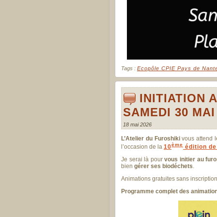
Tags :
Ecopôle CPIE Pays de Nant
INITIATION 
SAMEDI 30 MAI
18 mai 2026
L’Atelier du Furoshiki
vous attend 
ème
l’occasion de la
10
édition d
Je serai là pour
vous initier au furo
bien
gérer ses biodéchets
.
Animations gratuites sans inscripti
Programme complet des animations,