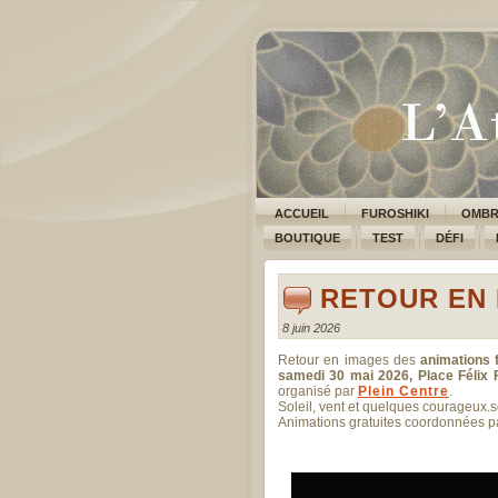
ACCUEIL
FUROSHIKI
OMBR
BOUTIQUE
TEST
DÉFI
RETOUR EN 
8 juin 2026
Retour en images des
animations f
samedi 30 mai 2026, Place Félix 
organisé par
Plein Centre
.
Soleil, vent et quelques courageux.s
Animations gratuites coordonnées 