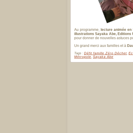
Au programme,
lecture animée en
illustrations Sayaka Abe, Edition
pour donner de nouvelles astuces pou
Un grand merci aux familles et à
Dav
Tags :
Défit famille Zéro Déchet
,
Ec
Métropole
,
Sayaka Abe