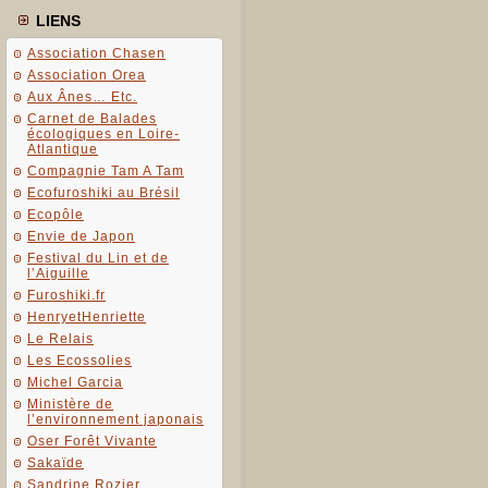
LIENS
Association Chasen
Association Orea
Aux Ânes… Etc.
Carnet de Balades
écologiques en Loire-
Atlantique
Compagnie Tam A Tam
Ecofuroshiki au Brésil
Ecopôle
Envie de Japon
Festival du Lin et de
l’Aiguille
Furoshiki.fr
HenryetHenriette
Le Relais
Les Ecossolies
Michel Garcia
Ministère de
l’environnement japonais
Oser Forêt Vivante
Sakaïde
Sandrine Rozier