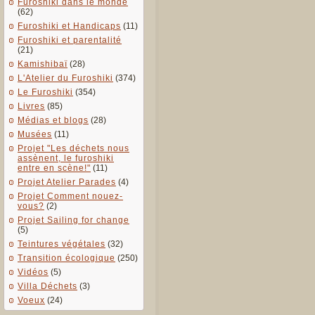
Furoshiki dans le monde
(62)
Furoshiki et Handicaps
(11)
Furoshiki et parentalité
(21)
Kamishibaï
(28)
L'Atelier du Furoshiki
(374)
Le Furoshiki
(354)
Livres
(85)
Médias et blogs
(28)
Musées
(11)
Projet "Les déchets nous
assènent, le furoshiki
entre en scène!"
(11)
Projet Atelier Parades
(4)
Projet Comment nouez-
vous?
(2)
Projet Sailing for change
(5)
Teintures végétales
(32)
Transition écologique
(250)
Vidéos
(5)
Villa Déchets
(3)
Voeux
(24)