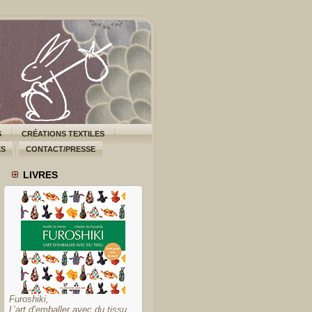
S
CRÉATIONS TEXTILES
ES
CONTACT/PRESSE
LIVRES
Furoshiki,
L’art d’emballer avec du tissu,