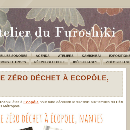
ELLES SONORES
AGENDA
ATELIERS
KAMISHIBAÏ
EXPOSITION
DONS ET TROCS
RÉEMPLOI TEXTILE
IDÉES PLIAGES
VIDÉOS PLIAG
LE ZÉRO DÉCHET À ECOPÔLE,
uroshiki
était à
Ecopôle
pour faire découvrir le furoshiki aux familles du
Défi
s Métropole.