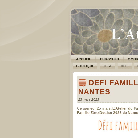
ACCUEIL
FUROSHIKI
OMBR
BOUTIQUE
TEST
DÉFI
DEFI FAMIL
NANTES
25 mars 2023
Ce samedi 25 mars,
L’Atelier du F
Famille Zéro Déchet 2023 de Nante