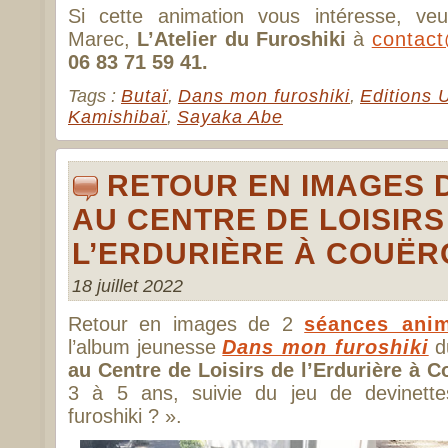
Si cette animation vous intéresse, veui
Marec,
L’Atelier du Furoshiki
à
contact
06 83 71 59 41.
Tags :
Butaï
,
Dans mon furoshiki
,
Editions 
Kamishibaï
,
Sayaka Abe
RETOUR EN IMAGES D
AU CENTRE DE LOISIRS
L’ERDURIÈRE À COUËR
18 juillet 2022
Retour en images de 2
séances ani
l’album jeunesse
Dans mon furoshiki
d
au Centre de Loisirs de l’Erdurière à 
3 à 5 ans, suivie du jeu de devinette
furoshiki ? ».