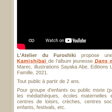
L’Atelier du Furoshiki
propose u
Kamishibaï
de l’album jeunesse
Dans m
Marec, illustrations Sayaka Abe, Edition
Famille, 2021.
Tout public à partir de 2 ans.
Pour groupe d’enfants ou public mixte (p
les médiathèques, écoles maternelles 
centres de loisirs, crèches, centres soc
enfants, festivals, etc.