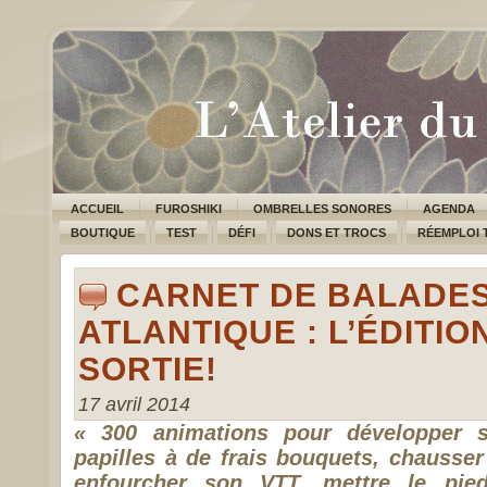
ACCUEIL
FUROSHIKI
OMBRELLES SONORES
AGENDA
BOUTIQUE
TEST
DÉFI
DONS ET TROCS
RÉEMPLOI 
CARNET DE BALADES
ATLANTIQUE : L’ÉDITIO
SORTIE!
17 avril 2014
« 300 animations pour développer sa
papilles à de frais bouquets, chausse
enfourcher son VTT, mettre le pied