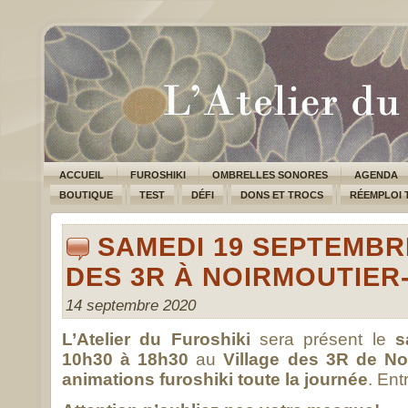
ACCUEIL
FUROSHIKI
OMBRELLES SONORES
AGENDA
BOUTIQUE
TEST
DÉFI
DONS ET TROCS
RÉEMPLOI 
SAMEDI 19 SEPTEMBRE
DES 3R À NOIRMOUTIER-
14 septembre 2020
L’Atelier du Furoshiki
sera présent le
s
10h30 à 18h30
au
Village des 3R de Noi
animations furoshiki toute la journée
. Ent