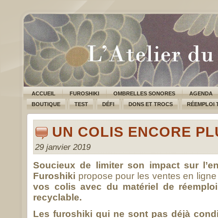
ACCUEIL
FUROSHIKI
OMBRELLES SONORES
AGENDA
BOUTIQUE
TEST
DÉFI
DONS ET TROCS
RÉEMPLOI 
UN COLIS ENCORE P
29 janvier 2019
Soucieux de limiter son impact sur l’e
Furoshiki
propose pour les ventes en ligne
vos colis avec du matériel de réemplo
recyclable.
Les furoshiki qui ne sont pas déjà condi