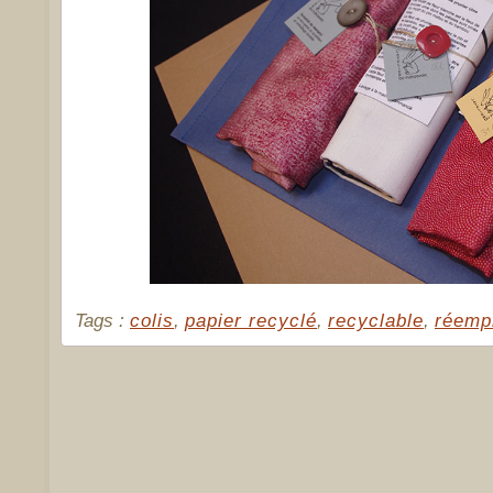
Tags :
colis
,
papier recyclé
,
recyclable
,
réemp