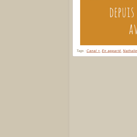
Tags :
Canal +
,
En apparté
,
Nathali