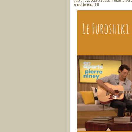
papier cadeau en tissu » mais c’est
A qui le tour ?!!