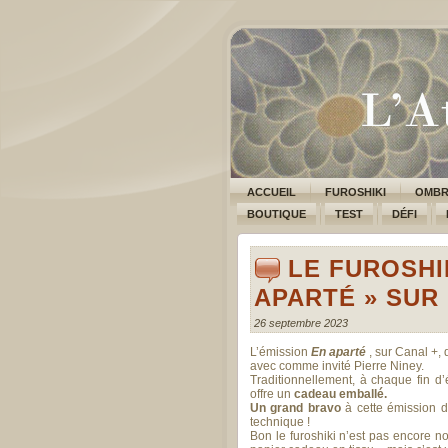
ACCUEIL
FUROSHIKI
OMBR
BOUTIQUE
TEST
DÉFI
LE FUROSHI
APARTÉ » SUR
26 septembre 2023
L’émission
En aparté
, sur Canal +, 
avec comme invité Pierre Niney.
Traditionnellement, à chaque fin d’
offre un
cadeau emballé.
Un grand bravo
à cette émission d’
technique !
Bon le furoshiki n’est pas encore n