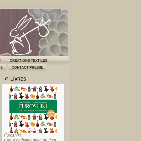
S
CRÉATIONS TEXTILES
ES
CONTACT/PRESSE
LIVRES
Furoshiki,
L’art d’emballer avec du tissu,