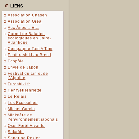
LIENS
Association Chasen
Association Orea
Aux Ânes… Etc.
Carnet de Balades
écologiques en Loire-
Atlantique
Compagnie Tam A Tam
Ecofuroshiki au Brésil
Ecopôle
Envie de Japon
Festival du Lin et de
l’Aiguille
Furoshiki.fr
HenryetHenriette
Le Relais
Les Ecossolies
Michel Garcia
Ministère de
l’environnement japonais
Oser Forêt Vivante
Sakaïde
Sandrine Rozier