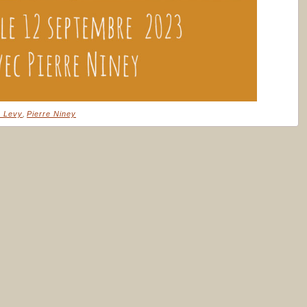
e Levy
,
Pierre Niney