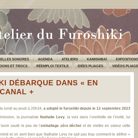
ELLES SONORES
AGENDA
ATELIERS
KAMISHIBAÏ
EXPOSITION
DONS ET TROCS
RÉEMPLOI TEXTILE
IDÉES PLIAGES
VIDÉOS PLIAG
KI DÉBARQUE DANS « EN
 CANAL +
du lundi au jeudi à 20h34,
a adopté le furoshiki depuis le 12 septembre 2023
émission, la journaliste
Nathalie Levy
, la voix dans l’oreillette de l’invité, lui
avoir sauté le pas de l’
emballage zéro déchet
et de mettre en valeur cette
ommé et on sent bien que Nathalie Levy ne sait pas trop comment le définir «