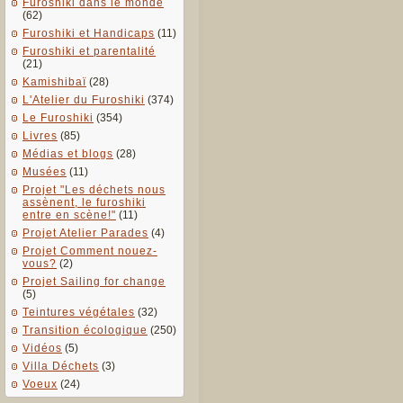
Furoshiki dans le monde
(62)
Furoshiki et Handicaps
(11)
Furoshiki et parentalité
(21)
Kamishibaï
(28)
L'Atelier du Furoshiki
(374)
Le Furoshiki
(354)
Livres
(85)
Médias et blogs
(28)
Musées
(11)
Projet "Les déchets nous
assènent, le furoshiki
entre en scène!"
(11)
Projet Atelier Parades
(4)
Projet Comment nouez-
vous?
(2)
Projet Sailing for change
(5)
Teintures végétales
(32)
Transition écologique
(250)
Vidéos
(5)
Villa Déchets
(3)
Voeux
(24)