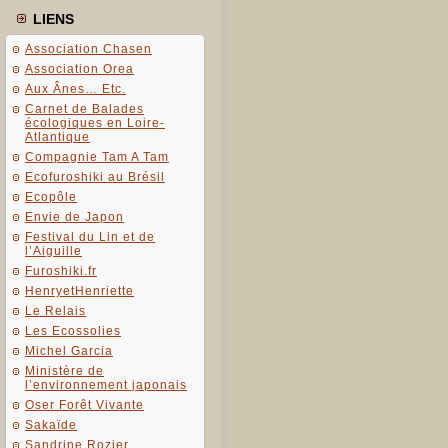
LIENS
Association Chasen
Association Orea
Aux Ânes… Etc.
Carnet de Balades
écologiques en Loire-
Atlantique
Compagnie Tam A Tam
Ecofuroshiki au Brésil
Ecopôle
Envie de Japon
Festival du Lin et de
l’Aiguille
Furoshiki.fr
HenryetHenriette
Le Relais
Les Ecossolies
Michel Garcia
Ministère de
l’environnement japonais
Oser Forêt Vivante
Sakaïde
Sandrine Rozier