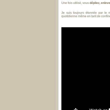
Une fois utilisé, vous
dépliez, enlev
Je suis toujours étonnée par le 
quotidienne même en tant de confin