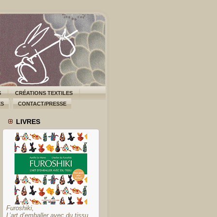
S
CRÉATIONS TEXTILES
ES
CONTACT/PRESSE
LIVRES
Furoshiki,
L’art d’emballer avec du tissu,