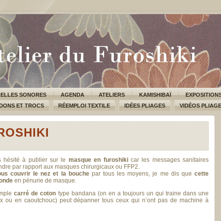
ELLES SONORES
AGENDA
ATELIERS
KAMISHIBAÏ
EXPOSITION
DONS ET TROCS
RÉEMPLOI TEXTILE
IDÉES PLIAGES
VIDÉOS PLIAG
ROSHIKI
hésité à publier sur le
masque en furoshiki
car les messages sanitaires
moindre par rapport aux masques chirurgicaux ou FFP2.
ous couvrir le nez et la bouche
par tous les moyens, je me dis que
cette
monde
en pénurie de masque.
imple
carré de coton
type bandana (on en a toujours un qui traine dans une
x ou en caoutchouc) peut dépanner tous ceux qui n’ont pas de machine à