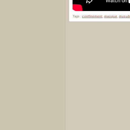
Tags :
confinement
,
masque
,
musub