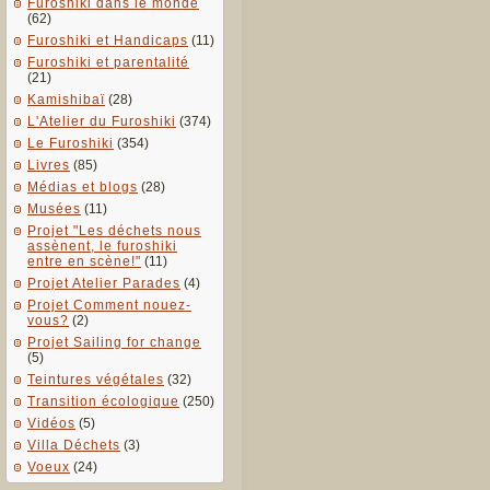
Furoshiki dans le monde
(62)
Furoshiki et Handicaps
(11)
Furoshiki et parentalité
(21)
Kamishibaï
(28)
L'Atelier du Furoshiki
(374)
Le Furoshiki
(354)
Livres
(85)
Médias et blogs
(28)
Musées
(11)
Projet "Les déchets nous
assènent, le furoshiki
entre en scène!"
(11)
Projet Atelier Parades
(4)
Projet Comment nouez-
vous?
(2)
Projet Sailing for change
(5)
Teintures végétales
(32)
Transition écologique
(250)
Vidéos
(5)
Villa Déchets
(3)
Voeux
(24)