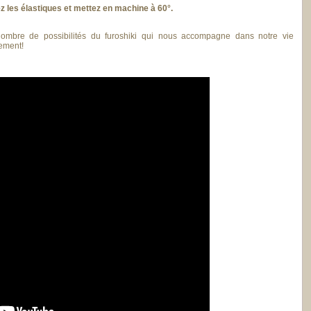
ez les élastiques et mettez en machine à 60°.
nombre de possibilités du furoshiki qui nous accompagne dans notre vie
ement!