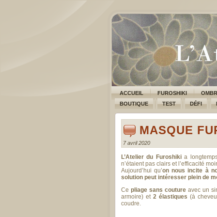
ACCUEIL
FUROSHIKI
OMBR
BOUTIQUE
TEST
DÉFI
MASQUE FU
7 avril 2020
L’Atelier du Furoshiki
a longtemps 
n’étaient pas clairs et l’efficacité 
Aujourd’hui qu’
on nous incite à n
solution peut intéresser plein de 
Ce
pliage sans couture
avec un s
armoi
re) et
2 élastiques
(à cheveu
coudre.