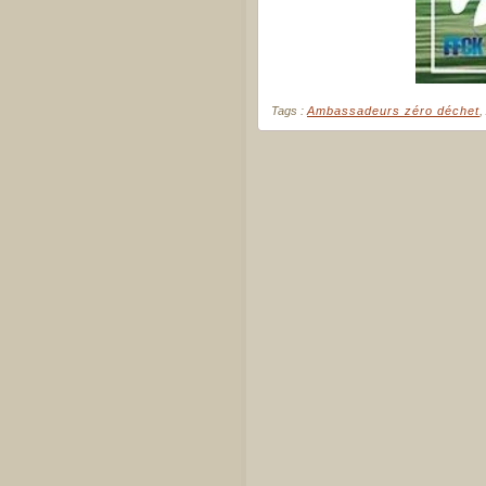
Tags :
Ambassadeurs zéro déchet
,