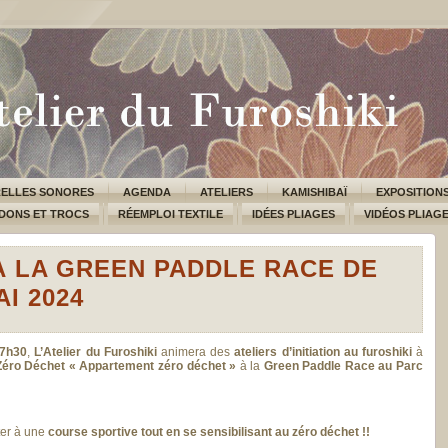
ELLES SONORES
AGENDA
ATELIERS
KAMISHIBAÏ
EXPOSITION
DONS ET TROCS
RÉEMPLOI TEXTILE
IDÉES PLIAGES
VIDÉOS PLIAG
À LA GREEN PADDLE RACE DE
AI 2024
17h30
,
L’Atelier du Furoshiki
animera des
ateliers d’initiation au furoshiki
à
ro Déchet « Appartement zéro déchet »
à la
Green Paddle Race au Parc
ter à une
course sportive tout en se sensibilisant au zéro déchet !!