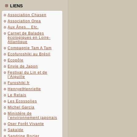
LIENS
Association Chasen
Association Orea
Aux Ânes… Etc.
Carnet de Balades
écologiques en Loire-
Atlantique
Compagnie Tam A Tam
Ecofuroshiki au Brésil
Ecopôle
Envie de Japon
Festival du Lin et de
l’Aiguille
Furoshiki.fr
HenryetHenriette
Le Relais
Les Ecossolies
Michel Garcia
Ministère de
l’environnement japonais
Oser Forêt Vivante
Sakaïde
Sandrine Rozier