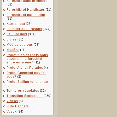
Furoshiki dans le monde
(62)
Furoshiki et Handicaps
(11)
Furoshiki et parentalité
(21)
Kamishibaï
(28)
L'Atelier du Furoshiki
(374)
Le Furoshiki
(354)
Livres
(85)
Médias et blogs
(28)
Musées
(11)
Projet "Les déchets nous
assènent, le furoshiki
entre en scène!"
(11)
Projet Atelier Parades
(4)
Projet Comment nouez-
vous?
(2)
Projet Sailing for change
(5)
Teintures végétales
(32)
Transition écologique
(250)
Vidéos
(5)
Villa Déchets
(3)
Voeux
(24)