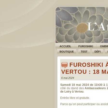
ACCUEIL
FUROSHIKI
OMBR
BOUTIQUE
TEST
DÉFI
FUROSHIKI 
VERTOU : 18 M
6 mai 2024
Samedi 18 mai 2024 de 11h30 à 
côté du stand des
Ambassadeurs Zé
de Loiry à Vertou
.
Entrée libre et gratuite.
Parce qu’on peut participer ou assis