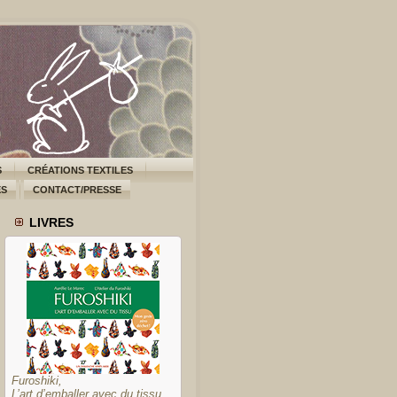
S
CRÉATIONS TEXTILES
ES
CONTACT/PRESSE
LIVRES
Furoshiki,
L’art d’emballer avec du tissu,