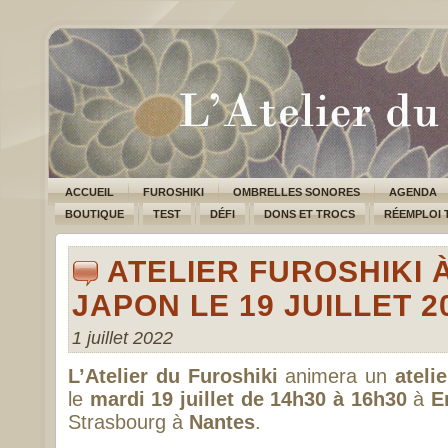
ACCUEIL
FUROSHIKI
OMBRELLES SONORES
AGENDA
BOUTIQUE
TEST
DÉFI
DONS ET TROCS
RÉEMPLOI 
ATELIER FUROSHIKI 
JAPON LE 19 JUILLET 2
1 juillet 2022
L’Atelier du Furoshiki
animera un
ateli
le
mardi 19 juillet de 14h30 à 16h30
à
E
Strasbourg à
Nantes
.