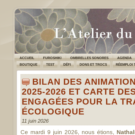
ACCUEIL
FUROSHIKI
OMBRELLES SONORES
AGENDA
BOUTIQUE
TEST
DÉFI
DONS ET TROCS
RÉEMPLOI 
BILAN DES ANIMATIO
2025-2026 ET CARTE DE
ENGAGÉES POUR LA TR
ÉCOLOGIQUE
11 juin 2026
Ce mardi 9 juin 2026, nous étions,
Nathal