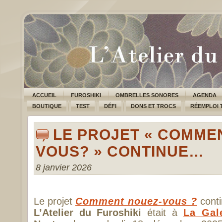
ACCUEIL
FUROSHIKI
OMBRELLES SONORES
AGENDA
BOUTIQUE
TEST
DÉFI
DONS ET TROCS
RÉEMPLOI 
LE PROJET « COMME
VOUS? » CONTINUE…
8 janvier 2026
Le projet
Comment nouez-vous ?
conti
L’Atelier du Furoshiki
était à
La Gal