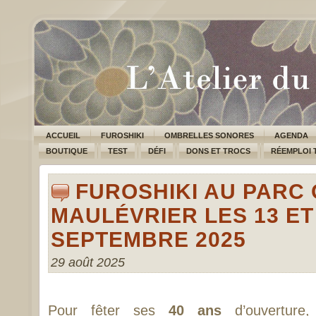
ACCUEIL
FUROSHIKI
OMBRELLES SONORES
AGENDA
BOUTIQUE
TEST
DÉFI
DONS ET TROCS
RÉEMPLOI 
FUROSHIKI AU PARC 
MAULÉVRIER LES 13 ET
SEPTEMBRE 2025
29 août 2025
Pour fêter ses
40 ans
d’ouverture