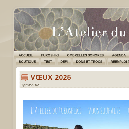
ACCUEIL
FUROSHIKI
OMBRELLES SONORES
AGENDA
BOUTIQUE
TEST
DÉFI
DONS ET TROCS
RÉEMPLOI 
VŒUX 2025
3 janvier 2025