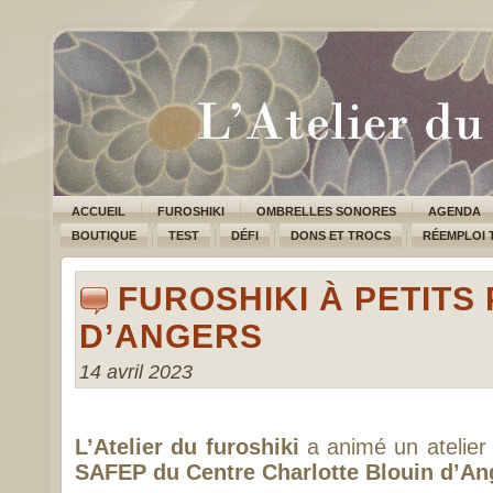
ACCUEIL
FUROSHIKI
OMBRELLES SONORES
AGENDA
BOUTIQUE
TEST
DÉFI
DONS ET TROCS
RÉEMPLOI 
FUROSHIKI À PETITS
D’ANGERS
14 avril 2023
L’Atelier du furoshiki
a animé un atelie
SAFEP du Centre Charlotte Blouin d’An