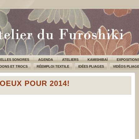
ELLES SONORES
AGENDA
ATELIERS
KAMISHIBAÏ
EXPOSITION
DONS ET TROCS
RÉEMPLOI TEXTILE
IDÉES PLIAGES
VIDÉOS PLIAG
OEUX POUR 2014!