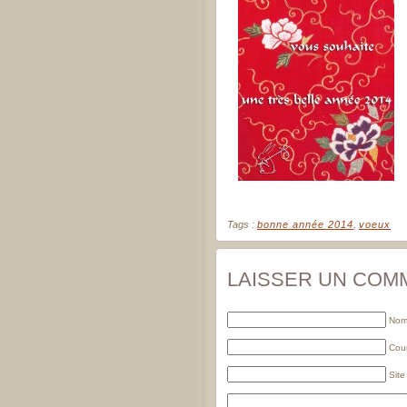
Tags :
bonne année 2014
,
voeux
LAISSER UN COM
Nom 
Cour
Sit