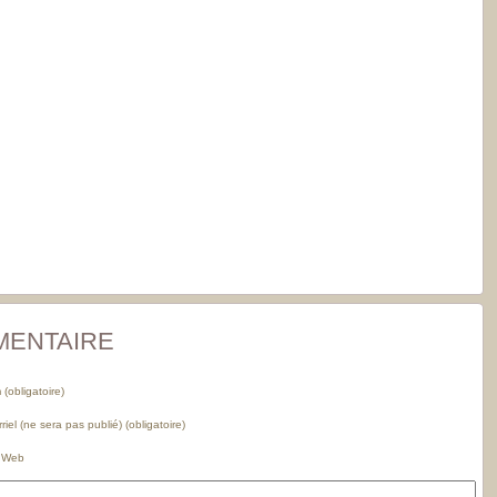
MENTAIRE
(obligatoire)
riel (ne sera pas publié) (obligatoire)
e Web