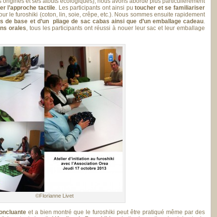
es origines et ses atouts écologiques), nous avons abordé plus particulièrement
ier l’approche tactile
. Les participants ont ainsi pu
toucher et se familiariser
our le furoshiki (coton, lin, soie, crêpe, etc.). Nous sommes ensuite rapidement
s de base et d’un pliage de sac cabas ainsi que d’un emballage cadeau
.
ons orales
, tous les participants ont réussi à nouer leur sac et leur emballage
©Florianne Livet
oncluante
et a bien montré que le furoshiki peut être pratiqué même par des