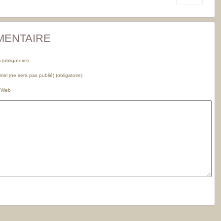
MENTAIRE
(obligatoire)
riel (ne sera pas publié) (obligatoire)
e Web