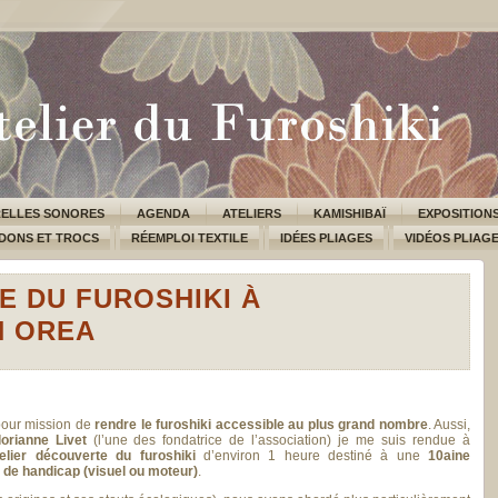
ELLES SONORES
AGENDA
ATELIERS
KAMISHIBAÏ
EXPOSITION
DONS ET TROCS
RÉEMPLOI TEXTILE
IDÉES PLIAGES
VIDÉOS PLIAG
 DU FUROSHIKI À
N OREA
pour mission de
rendre le furoshiki accessible au plus grand nombre
. Aussi,
lorianne Livet
(l’une des fondatrice de l’association) je me suis rendue à
telier découverte du furoshiki
d’environ 1 heure destiné à une
10aine
n de handicap (visuel ou moteur)
.