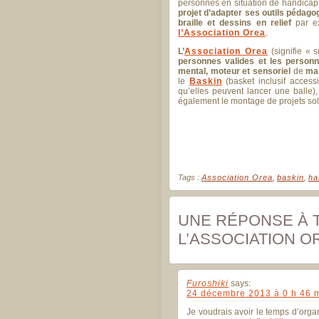
personnes en situation de handicap (
projet d’adapter ses outils pédago
braille et dessins en relief
par ex
l’Association Orea
.
L’
Association Orea
(signifie « 
personnes valides et les personn
mental, moteur et sensoriel
de
man
le
Baskin
(basket inclusif acces
qu’elles peuvent lancer une balle), 
également le montage de projets sol
Tags :
Association Orea
,
baskin
,
ha
UNE RÉPONSE À 
L’ASSOCIATION O
Furoshiki
says:
24 décembre 2013 à 0 h 46 
Je voudrais avoir le temps d’orga