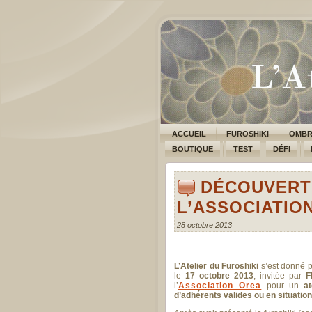
ACCUEIL
FUROSHIKI
OMBR
BOUTIQUE
TEST
DÉFI
DÉCOUVERTE
L’ASSOCIATIO
28 octobre 2013
L’Atelier du Furoshiki
s’est donné 
le
17 octobre 2013
, invitée par
F
l’
Association Orea
pour un
a
d’adhérents valides ou en situatio