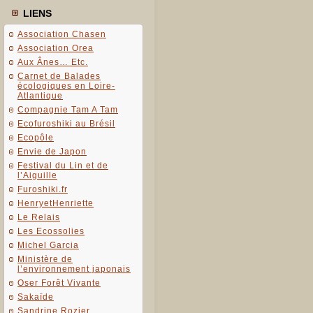
LIENS
Association Chasen
Association Orea
Aux Ânes… Etc.
Carnet de Balades
écologiques en Loire-
Atlantique
Compagnie Tam A Tam
Ecofuroshiki au Brésil
Ecopôle
Envie de Japon
Festival du Lin et de
l’Aiguille
Furoshiki.fr
HenryetHenriette
Le Relais
Les Ecossolies
Michel Garcia
Ministère de
l’environnement japonais
Oser Forêt Vivante
Sakaïde
Sandrine Rozier