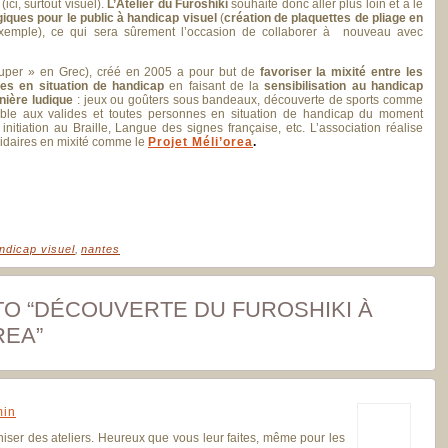
ici, surtout visuel).
L’Atelier du Furoshiki
souhaite donc aller plus loin et a le
giques pour le public à handicap visuel
(
création de plaquettes de pliage en
emple), ce qui sera sûrement l’occasion de collaborer à nouveau avec
super » en Grec), créé en 2005 a pour but de
favoriser la mixité entre les
es en situation de handicap
en faisant de la
sensibilisation au handicap
ière ludique
: jeux ou goûters sous bandeaux, découverte de sports comme
sible aux valides et toutes personnes en situation de handicap du moment
initiation au Braille, Langue des signes française, etc. L’association réalise
idaires en mixité comme le
Projet Méli’orea
.
ndicap visuel
,
nantes
TO “DÉCOUVERTE DU FUROSHIKI À
REA”
min
niser des ateliers. Heureux que vous leur faites, même pour les