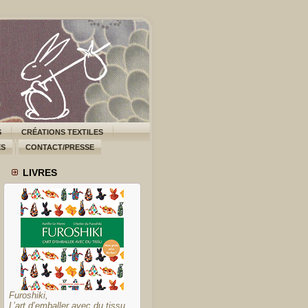
S
CRÉATIONS TEXTILES
ES
CONTACT/PRESSE
LIVRES
Furoshiki,
L’art d’emballer avec du tissu,