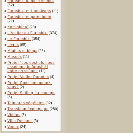
Furoshiki dans le monde
(62)
Furoshiki et Handicaps
(11)
Furoshiki et parentalité
(21)
Kamishibaï
(28)
L'Atelier du Furoshiki
(374)
Le Furoshiki
(354)
Livres
(85)
Médias et blogs
(28)
Musées
(11)
Projet "Les déchets nous
assènent, le furoshiki
entre en scène!"
(11)
Projet Atelier Parades
(4)
Projet Comment nouez-
vous?
(2)
Projet Sailing for change
(5)
Teintures végétales
(32)
Transition écologique
(250)
Vidéos
(5)
Villa Déchets
(3)
Voeux
(24)