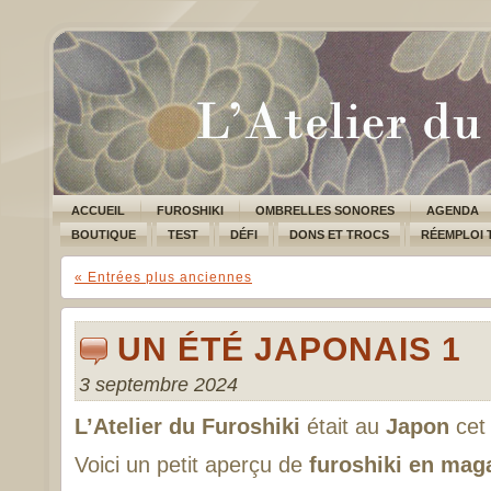
ACCUEIL
FUROSHIKI
OMBRELLES SONORES
AGENDA
BOUTIQUE
TEST
DÉFI
DONS ET TROCS
RÉEMPLOI 
« Entrées plus anciennes
UN ÉTÉ JAPONAIS 1
3 septembre 2024
L’Atelier du Furoshiki
était au
Japon
cet 
Voici un petit aperçu de
furoshiki en ma