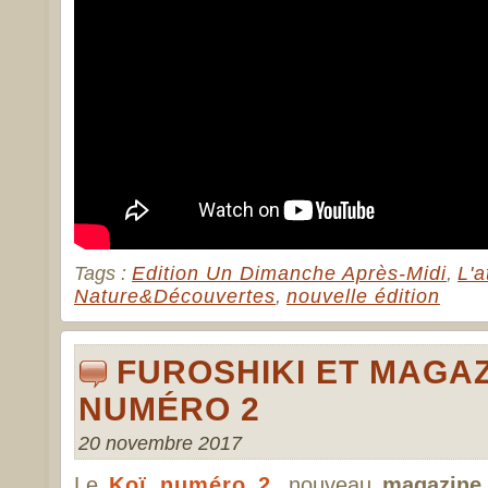
Tags :
Edition Un Dimanche Après-Midi
,
L'a
Nature&Découvertes
,
nouvelle édition
FUROSHIKI ET MAGAZ
NUMÉRO 2
20 novembre 2017
Le
Koï
numéro 2
, nouveau
magazine 