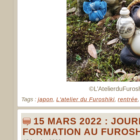
©L’AtelierduFurosh
Tags :
japon
,
L'atelier du Furoshiki
,
rentrée
15 MARS 2022 : JOU
FORMATION AU FUROSH