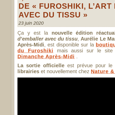
DE « FUROSHIKI, L’AR
AVEC DU TISSU »
23 juin 2020
Ça y est la
nouvelle édition réactua
d’emballer avec du tissu
,
Aurélie Le Ma
Après-Midi
, est disponible sur la
boutiq
du Furoshiki
mais aussi sur le site 
Dimanche Après-Midi
.
La sortie officielle
est prévue pour l
librairies
et nouvellement chez
Nature &