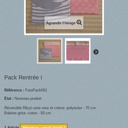
Agrandir l'image
Pack Rentrée I
Référence :
FuroPack001
État :
Nouveau produit
Réversible Rikyū ume rose et crème -polyester - 70 cm
Baleine grise -coton - 50 cm
1
Article
Attention : stock limité !