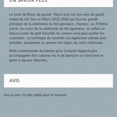
EN SAVOIR PLUS
Le motif de fleurs de prunier
Rikyū ume
tire son nom du grand
maitre de thé
Sen no Rikyū
(1522-1591) qui fixa les grands
principes de la cérémonie du thé japonaise,
chanoyu,
au XVIème
siècle. Au cours de la cérémonie du thé japonaise, on utilise un
fukusa
(sorte de petit furoshiki de couleur unie) pour purifier les
ustensiles. La technique du furoshiki est également utilisée pour
emballer, transporter ou remiser les objets de cette cérémonie.
Motif contemporain de baleine grise (rorqual)
Nagasukujira
accompagnée d'un calamar
ika
et de plancton sur fond rose et
jaune à rayures blanches.
AVIS
Aucun avis n'a été publié pour le moment.