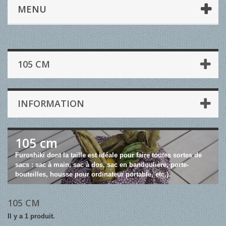
MENU
105 CM
INFORMATION
105 cm
Furoshiki dont la taille est idéale pour faire toutes sortes de
sacs : sac à main, sac à dos, sac en bandoulière, porte-
bouteilles, housse pour ordinateur portable, etc.).
105 CM
Il y a 1 produit.