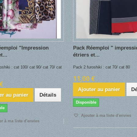
éemploi "Impression
Pack Réemploi " impressi
t...
étriers et...
oshiki : cat 100/ cat 90/ cat 70/ cat
Pack 2 furoshiki : cat 70/ cat 80
11,00 €
€
Ajouter au panier
Dé
er au panier
Détails
Disponible
ble
Ajouter à ma liste d'envies
r à ma liste d'envies