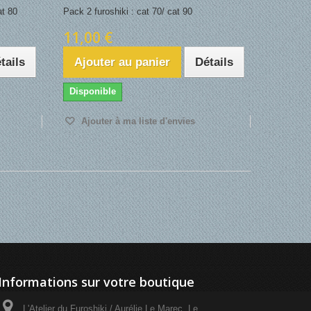
at 80
Pack 2 furoshiki : cat 70/ cat 90
11,00 €
tails
Ajouter au panier
Détails
Disponible
Ajouter à ma liste d'envies
Informations sur votre boutique
L'Atelier du Furoshiki / Aurélie Le Marec, Le