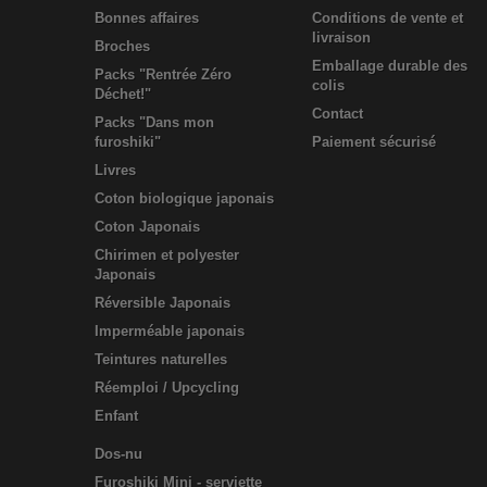
Bonnes affaires
Conditions de vente et
livraison
Broches
Emballage durable des
Packs "Rentrée Zéro
colis
Déchet!"
Contact
Packs "Dans mon
furoshiki"
Paiement sécurisé
Livres
Coton biologique japonais
Coton Japonais
Chirimen et polyester
Japonais
Réversible Japonais
Imperméable japonais
Teintures naturelles
Réemploi / Upcycling
Enfant
Dos-nu
Furoshiki Mini - serviette