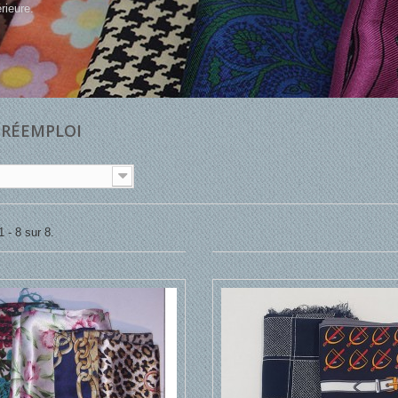
érieure.
 RÉEMPLOI
 - 8 sur 8.