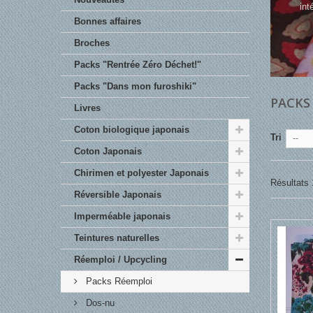
int
Bonnes affaires
Broches
Packs "Rentrée Zéro Déchet!"
Packs "Dans mon furoshiki"
PACKS
Livres
Coton biologique japonais
Tri
--
Coton Japonais
Chirimen et polyester Japonais
Résultats 1
Réversible Japonais
Imperméable japonais
Teintures naturelles
Réemploi / Upcycling
Packs Réemploi
Dos-nu