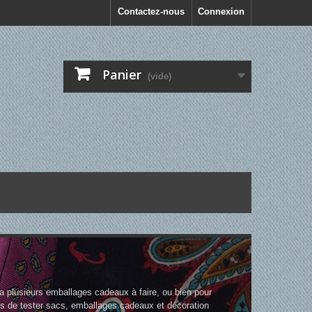
Contactez-nous
Connexion
Panier
(vide)
a plusieurs emballages cadeaux à faire, ou bien pour
ns de tester sacs, emballages cadeaux et décoration