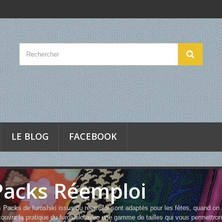
LE BLOG
FACEBOOK
Packs Réemploi
 Packs de furoshiki issus du réemploi sont adaptés pour les fêtes, quand on 
ouvrir la pratique du furoshiki avec une gamme de tailles qui vous permettro