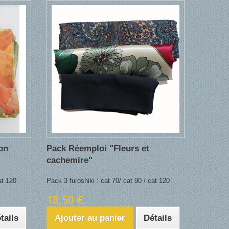
on
Pack Réemploi "Fleurs et
cachemire"
at 120
Pack 3 furoshiki : cat 70/ cat 90 / cat 120
18,50 €
tails
Ajouter au panier
Détails