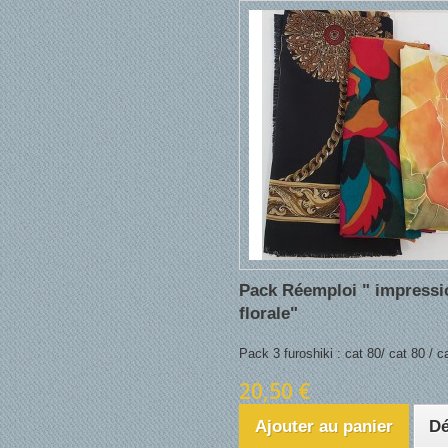
Pack Réemploi " impressi
florale"
Pack 3 furoshiki : cat 80/ cat 80 / c
20,50 €
Ajouter au panier
Dé