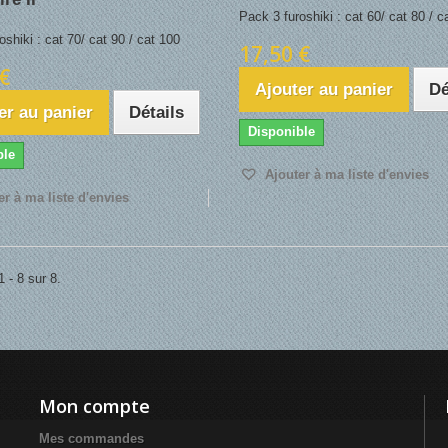
Pack 3 furoshiki : cat 60/ cat 80 / c
oshiki : cat 70/ cat 90 / cat 100
17,50 €
€
Ajouter au panier
Dé
er au panier
Détails
Disponible
ble
Ajouter à ma liste d'envies
r à ma liste d'envies
 - 8 sur 8.
Mon compte
Mes commandes